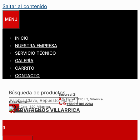
Saltar al contenido
MENU
INICIO
NUESTRA EMPRESA
SERVICIO TÉCNICO
GALERÍA
CARRITO
CONTACTO
Búsqueda de productos
Sucursal 2:
S. Epulef 1117, L3, Villarrica.
Casa Matríz:
+56 9 6186 2283
Colo-Colo 1620, Villarrica.
+56 9 6122 3840
0