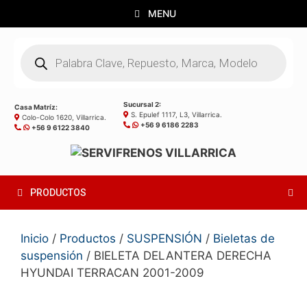
Saltar
MENU
al
contenido
Búsqueda
de
productos
Sucursal 2:
Casa Matríz:
S. Epulef 1117, L3, Villarrica.
Colo-Colo 1620, Villarrica.
+56 9 6186 2283
+56 9 6122 3840
PRODUCTOS
Inicio
/
Productos
/
SUSPENSIÓN
/
Bieletas de
suspensión
/ BIELETA DELANTERA DERECHA
HYUNDAI TERRACAN 2001-2009