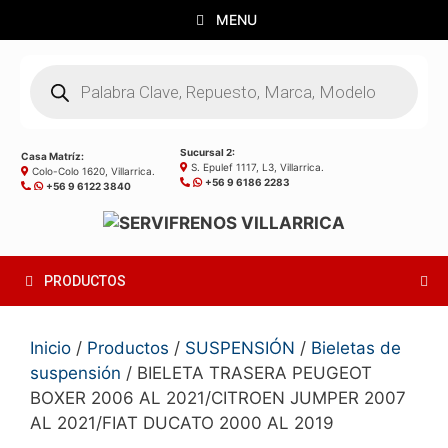
Saltar
MENU
al
contenido
Búsqueda
de
productos
Sucursal 2:
Casa Matríz:
S. Epulef 1117, L3, Villarrica.
Colo-Colo 1620, Villarrica.
+56 9 6186 2283
+56 9 6122 3840
PRODUCTOS
Inicio
/
Productos
/
SUSPENSIÓN
/
Bieletas de
suspensión
/ BIELETA TRASERA PEUGEOT
BOXER 2006 AL 2021/CITROEN JUMPER 2007
AL 2021/FIAT DUCATO 2000 AL 2019