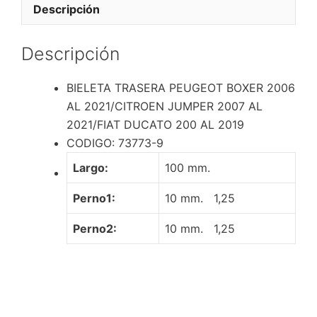
2021/CITROEN
Descripción
JUMPER
2007
Descripción
AL
2021/FIAT
BIELETA TRASERA PEUGEOT BOXER 2006
DUCATO
AL 2021/CITROEN JUMPER 2007 AL
2000
2021/FIAT DUCATO 200 AL 2019
AL
CODIGO: 73773-9
2019
cantidad
Largo:
100 mm.
Perno1:
10 mm. 1,25
Perno2:
10 mm. 1,25