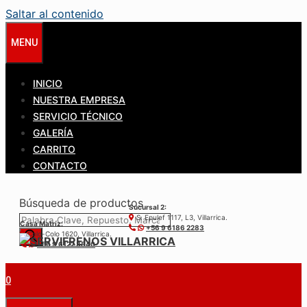
Saltar al contenido
MENU
INICIO
NUESTRA EMPRESA
SERVICIO TÉCNICO
GALERÍA
CARRITO
CONTACTO
Búsqueda de productos
Sucursal 2:
S. Epulef 1117, L3, Villarrica.
Casa Matríz:
+56 9 6186 2283
Colo-Colo 1620, Villarrica.
+56 9 6122 3840
0