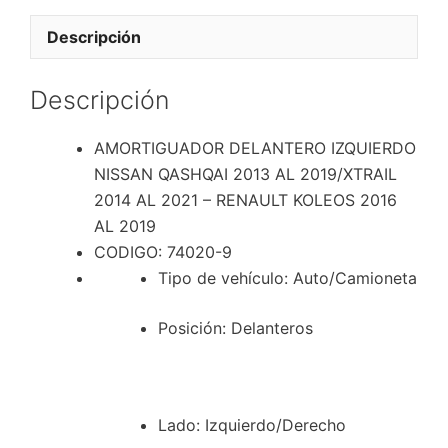
2013
AL
Descripción
2019/XTRAIL
2014
Descripción
AL
2021
AMORTIGUADOR DELANTERO IZQUIERDO
-
NISSAN QASHQAI 2013 AL 2019/XTRAIL
RENAULT
2014 AL 2021 – RENAULT KOLEOS 2016
KOLEOS
AL 2019
2016
CODIGO: 74020-9
AL
Tipo de vehículo
: Auto/Camioneta
2019
cantidad
Posición
: Delanteros
Lado
: Izquierdo/Derecho