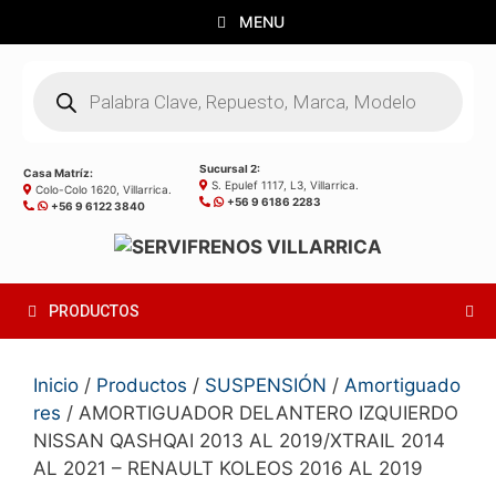
Saltar
MENU
al
contenido
Búsqueda
de
productos
Sucursal 2:
Casa Matríz:
S. Epulef 1117, L3, Villarrica.
Colo-Colo 1620, Villarrica.
+56 9 6186 2283
+56 9 6122 3840
PRODUCTOS
Inicio
/
Productos
/
SUSPENSIÓN
/
Amortiguado
res
/ AMORTIGUADOR DELANTERO IZQUIERDO
NISSAN QASHQAI 2013 AL 2019/XTRAIL 2014
AL 2021 – RENAULT KOLEOS 2016 AL 2019