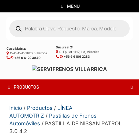
Saltar
MENU
al
contenido
Búsqueda
de
productos
Sucursal 2:
Casa Matríz:
S. Epulef 1117, L3, Villarrica.
Colo-Colo 1620, Villarrica.
+56 9 6186 2283
+56 9 6122 3840
PRODUCTOS
Inicio
/
Productos
/
LÍNEA
AUTOMOTRIZ
/
Pastillas de Frenos
Automóviles
/ PASTILLA DE NISSAN PATROL
3.0 4.2