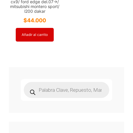
cx9/ ford edge del.07->/
mitsubishi montero sport/
l200 dakar
$
44.000
Añadir al carrito
Búsqueda
de
productos