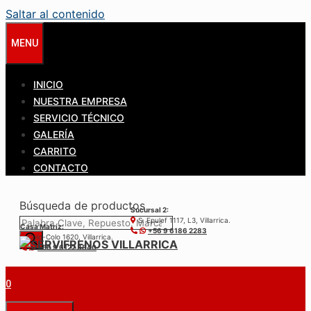
Saltar al contenido
MENU
INICIO
NUESTRA EMPRESA
SERVICIO TÉCNICO
GALERÍA
CARRITO
CONTACTO
Búsqueda de productos
Sucursal 2:
S. Epulef 1117, L3, Villarrica.
Casa Matríz:
+56 9 6186 2283
Colo-Colo 1620, Villarrica.
+56 9 6122 3840
0