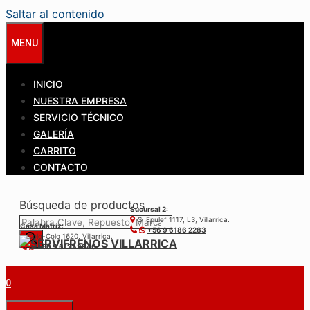
Saltar al contenido
MENU
INICIO
NUESTRA EMPRESA
SERVICIO TÉCNICO
GALERÍA
CARRITO
CONTACTO
Búsqueda de productos
Sucursal 2:
S. Epulef 1117, L3, Villarrica.
Casa Matríz:
+56 9 6186 2283
Colo-Colo 1620, Villarrica.
+56 9 6122 3840
0