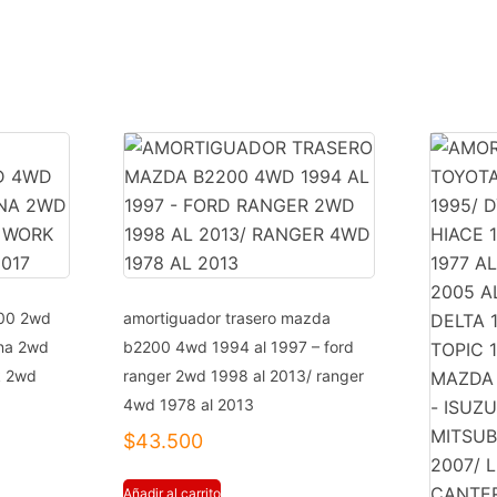
2005
AL
2017
-
ASIA
TOPIC
1987
AL
2000
-
GREAT
WALL
200 2wd
amortiguador trasero mazda
DEER
ana 2wd
b2200 4wd 1994 al 1997 – ford
2WD
k 2wd
ranger 2wd 1998 al 2013/ ranger
2007
4wd 1978 al 2013
AL
$
43.500
2010
cantidad
Añadir al carrito