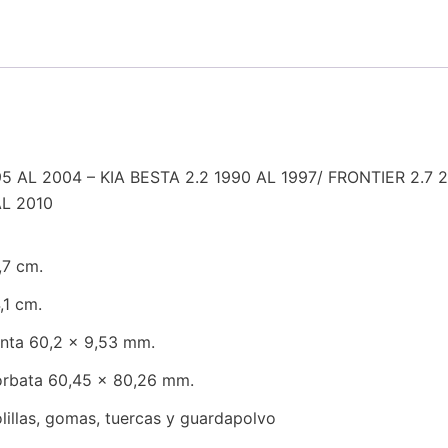
2WD
1995
AL
2004
-
KIA
BESTA
 2004 – KIA BESTA 2.2 1990 AL 1997/ FRONTIER 2.7 2W
2.2
1990
L 2010
AL
1997/
,7 cm.
FRONTIER
2.7
,1 cm.
2WD
nta 60,2 x 9,53 mm.
1997
AL
rbata 60,45 x 80,26 mm.
2006/
lillas, gomas, tuercas y guardapolvo
FRONTIER
2.5