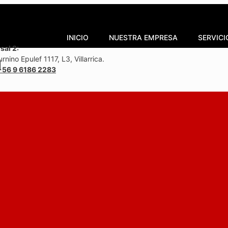
INICIO
NUESTRA EMPRESA
SERVICI
sal 2:
rnino Epulef 1117, L3, Villarrica.
+56 9 6186 2283