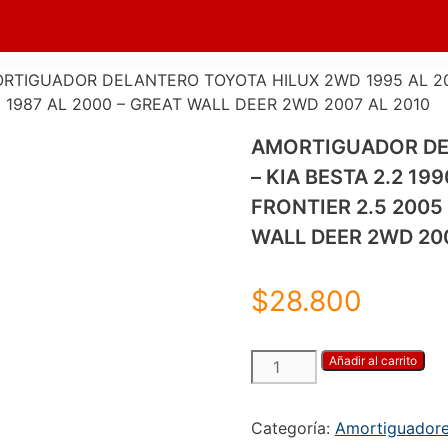
RTIGUADOR DELANTERO TOYOTA HILUX 2WD 1995 AL 2004
IC 1987 AL 2000 – GREAT WALL DEER 2WD 2007 AL 2010
AMORTIGUADOR DEL
– KIA BESTA 2.2 19
FRONTIER 2.5 2005 
WALL DEER 2WD 200
$
28.800
AMORTIGUADOR
Añadir al carrito
DELANTERO
TOYOTA
Categoría:
Amortiguador
HILUX