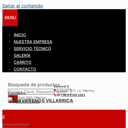
Saltar al contenido
MENU
INICIO
NUESTRA EMPRESA
SERVICIO TÉCNICO
GALERÍA
CARRITO
CONTACTO
Búsqueda de productos
Sucursal 2:
S. Epulef 1117, L3, Villarrica.
Casa Matríz:
+56 9 6186 2283
Colo-Colo 1620, Villarrica.
+56 9 6122 3840
0