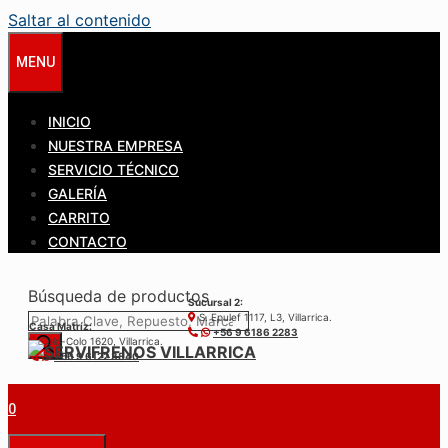
Saltar al contenido
MENU
INICIO
NUESTRA EMPRESA
SERVICIO TÉCNICO
GALERÍA
CARRITO
CONTACTO
Búsqueda de productos
Sucursal 2:
S. Epulef 1117, L3, Villarrica.
Casa Matríz:
+56 9 6186 2283
Colo-Colo 1620, Villarrica.
+56 9 6122 3840
0