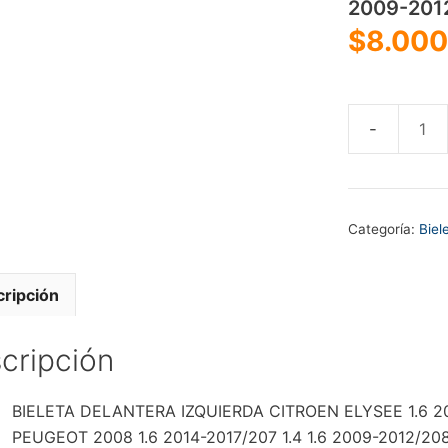
2009-2012
$
8.000
BIELETA
DELANTER
IZQUIERDA
CITROEN
Categoría:
Biel
ELYSEE
1.6
2013-
ripción
2016/C3
1.2
cripción
1.4
1.6
BIELETA DELANTERA IZQUIERDA CITROEN ELYSEE 1.6 2013-
2012-
PEUGEOT 2008 1.6 2014-2017/207 1.4 1.6 2009-2012/208
2017/C4