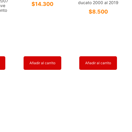
 2007
ducato 2000 al 2019
$
14.300
ave
ento
$
8.500
Añadir al carrito
Añadir al carrito