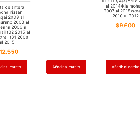
al 2013/veracruz
2020
al 2014/kia moh
eta delantera
2007 al 2018/sor
echa nissan
cantidad
2010 al 2012
qai 2009 al
urano 2008 al
$
9.600
teana 2009 al
rail t32 2015 al
trail t31 2008
al 2015
12.550
ir al carrito
Añadir al carrito
Añadir al carrito