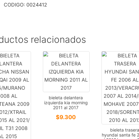
CODIGO: 0024412
1.6
2011-
2017
-
PEUGEOT
ductos relacionados
2008
1.6
2014-
2017/207
1.4
1.6
2009-
bieleta delantera
2012/208
izquierda kia morning
1.6
2011 al 2017
2012-
$
9.300
2017/301
1.6
bieleta traser
hyundai santa fe 
2012-