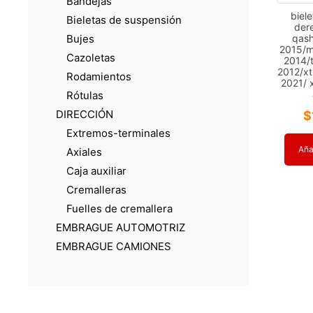
Bandejas
biel
Bieletas de suspensión
der
qash
Bujes
2015/m
Cazoletas
2014/
2012/xt
Rodamientos
2021/ x
Rótulas
DIRECCIÓN
$
Extremos-terminales
Añad
Axiales
Caja auxiliar
Cremalleras
Fuelles de cremallera
EMBRAGUE AUTOMOTRIZ
EMBRAGUE CAMIONES