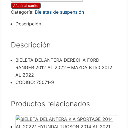
DELANTERA
Añadir al carrito
DERECHA
Categoría:
Bieletas de suspensión
FORD
RANGER
Descripción
2012
AL
2022
Descripción
-
MAZDA
BIELETA DELANTERA DERECHA FORD
BT50
RANGER 2012 AL 2022 – MAZDA BT50 2012
2012
AL 2022
AL
CODIGO: 75071-9
2022
cantidad
Productos relacionados