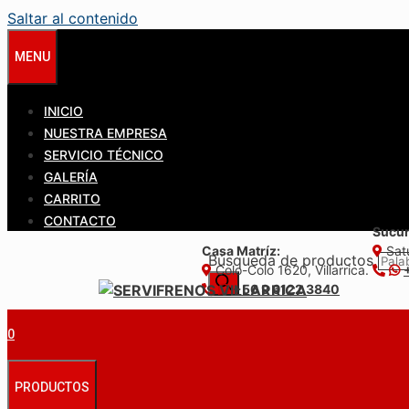
Saltar al contenido
MENU
INICIO
NUESTRA EMPRESA
SERVICIO TÉCNICO
GALERÍA
CARRITO
CONTACTO
Sucur
Casa Matríz:
Satu
Búsqueda de productos
Colo-Colo 1620, Villarrica.
+56 9 6122 3840
0
PRODUCTOS