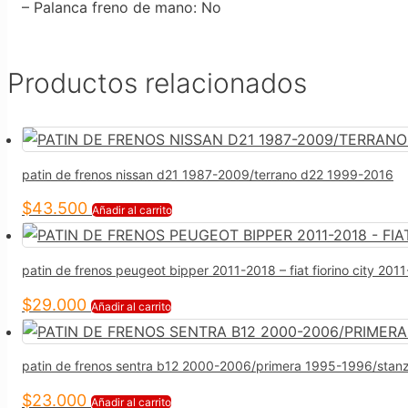
– Palanca freno de mano
: No
Productos relacionados
patin de frenos nissan d21 1987-2009/terrano d22 1999-2016
$
43.500
Añadir al carrito
patin de frenos peugeot bipper 2011-2018 – fiat fiorino city 2
$
29.000
Añadir al carrito
patin de frenos sentra b12 2000-2006/primera 1995-1996/stan
$
23.000
Añadir al carrito