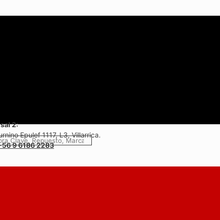
sal 2:
rnino Epulef 1117, L3, Villarrica.
+56 9 6186 2283