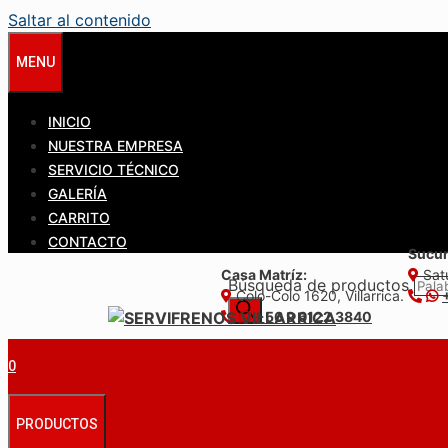
Saltar al contenido
MENU
INICIO
NUESTRA EMPRESA
SERVICIO TÉCNICO
GALERÍA
CARRITO
CONTACTO
Sucur
Casa Matríz:
Satu
Búsqueda de productos
Colo-Colo 1620, Villarrica.
+56 9 6122 3840
0
PRODUCTOS