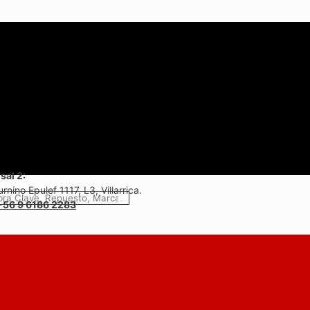
sal 2:
rnino Epulef 1117, L3, Villarrica.
+56 9 6186 2283