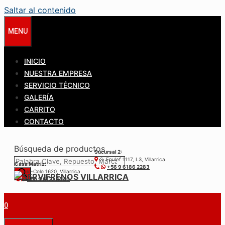
Saltar al contenido
MENU
INICIO
NUESTRA EMPRESA
SERVICIO TÉCNICO
GALERÍA
CARRITO
CONTACTO
Búsqueda de productos
Sucursal 2:
S. Epulef 1117, L3, Villarrica.
Casa Matríz:
+56 9 6186 2283
Colo-Colo 1620, Villarrica.
+56 9 6122 3840
0