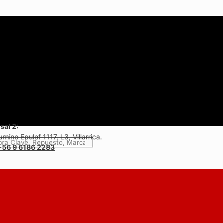
sal 2:
rnino Epulef 1117, L3, Villarrica.
+56 9 6186 2283