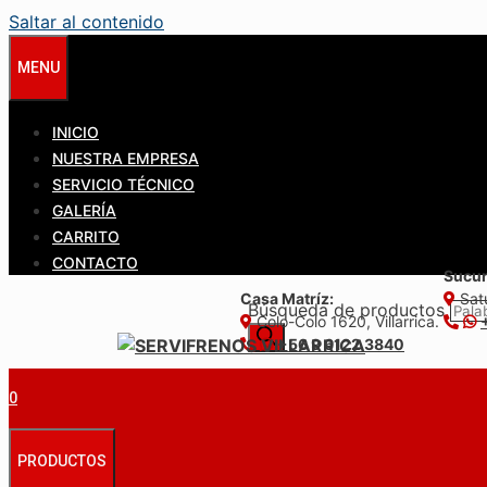
Saltar al contenido
MENU
INICIO
NUESTRA EMPRESA
SERVICIO TÉCNICO
GALERÍA
CARRITO
CONTACTO
Sucur
Casa Matríz:
Satu
Búsqueda de productos
Colo-Colo 1620, Villarrica.
+56 9 6122 3840
0
PRODUCTOS