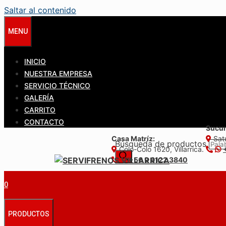
Saltar al contenido
MENU
INICIO
NUESTRA EMPRESA
SERVICIO TÉCNICO
GALERÍA
CARRITO
CONTACTO
Sucur
Casa Matríz:
Satu
Búsqueda de productos
Colo-Colo 1620, Villarrica.
+56 9 6122 3840
0
PRODUCTOS