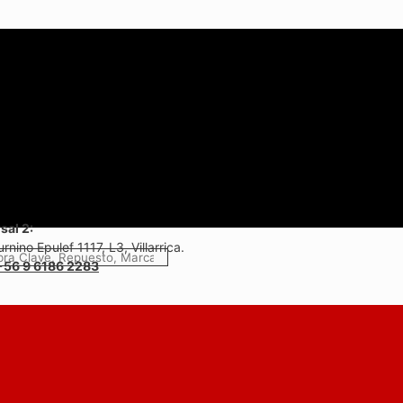
sal 2:
rnino Epulef 1117, L3, Villarrica.
+56 9 6186 2283