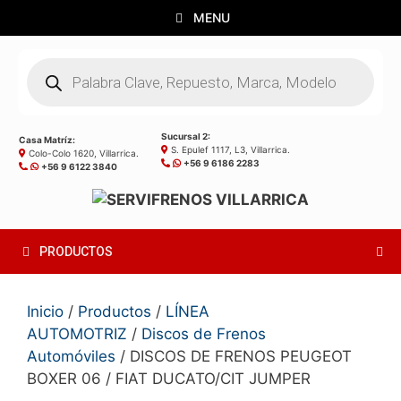
Saltar
MENU
al
contenido
Búsqueda
de
productos
Sucursal 2:
Casa Matríz:
S. Epulef 1117, L3, Villarrica.
Colo-Colo 1620, Villarrica.
+56 9 6186 2283
+56 9 6122 3840
PRODUCTOS
Inicio
/
Productos
/
LÍNEA
AUTOMOTRIZ
/
Discos de Frenos
Automóviles
/ DISCOS DE FRENOS PEUGEOT
BOXER 06 / FIAT DUCATO/CIT JUMPER