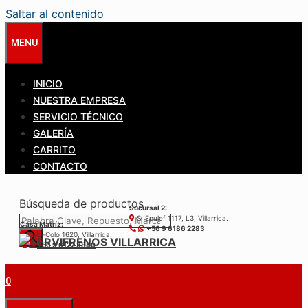
Saltar al contenido
MENU
INICIO
NUESTRA EMPRESA
SERVICIO TÉCNICO
GALERÍA
CARRITO
CONTACTO
Búsqueda de productos
Sucursal 2:
S. Epulef 1117, L3, Villarrica.
Casa Matríz:
+56 9 6186 2283
Colo-Colo 1620, Villarrica.
+56 9 6122 3840
0