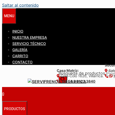
Saltar al contenido
MENU
INICIO
NUESTRA EMPRESA
SERVICIO TÉCNICO
GALERÍA
CARRITO
CONTACTO
Sucur
Casa Matríz:
Satu
Búsqueda de productos
Colo-Colo 1620, Villarrica.
+56 9 6122 3840
0
PRODUCTOS