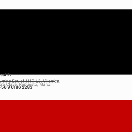
sal 2:
rnino Epulef 1117, L3, Villarrica.
+56 9 6186 2283