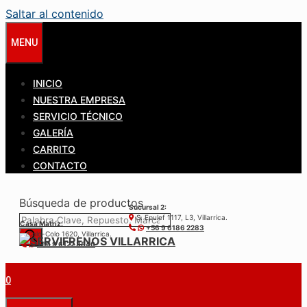
Saltar al contenido
MENU
INICIO
NUESTRA EMPRESA
SERVICIO TÉCNICO
GALERÍA
CARRITO
CONTACTO
Búsqueda de productos
Sucursal 2:
S. Epulef 1117, L3, Villarrica.
Casa Matríz:
+56 9 6186 2283
Colo-Colo 1620, Villarrica.
+56 9 6122 3840
0