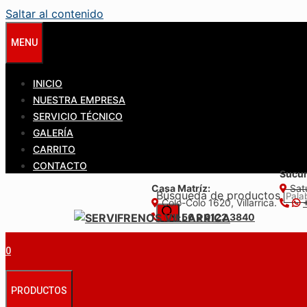
Saltar al contenido
MENU
INICIO
NUESTRA EMPRESA
SERVICIO TÉCNICO
GALERÍA
CARRITO
CONTACTO
Sucur
Casa Matríz:
Satu
Búsqueda de productos
Colo-Colo 1620, Villarrica.
+56 9 6122 3840
0
PRODUCTOS