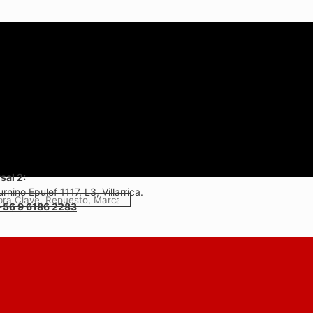
sal 2:
rnino Epulef 1117, L3, Villarrica.
+56 9 6186 2283