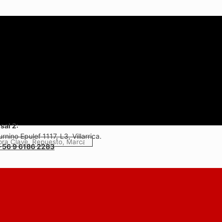
sal 2:
rnino Epulef 1117, L3, Villarrica.
+56 9 6186 2283