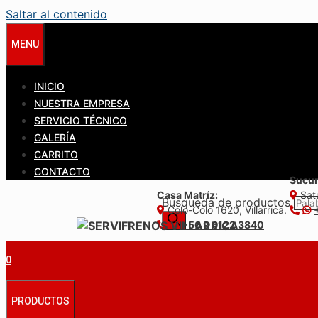
Saltar al contenido
MENU
INICIO
NUESTRA EMPRESA
SERVICIO TÉCNICO
GALERÍA
CARRITO
CONTACTO
Sucur
Casa Matríz:
Satu
Búsqueda de productos
Colo-Colo 1620, Villarrica.
+56 9 6122 3840
0
PRODUCTOS