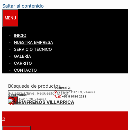
Saltar al contenido
MENU
INICIO
NUESTRA EMPRESA
SERVICIO TÉCNICO
GALERÍA
CARRITO
CONTACTO
Búsqueda de productos
Sucursal 2:
S. Epulef 1117, L3, Villarrica.
Casa Matríz:
+56 9 6186 2283
Colo-Colo 1620, Villarrica.
+56 9 6122 3840
0