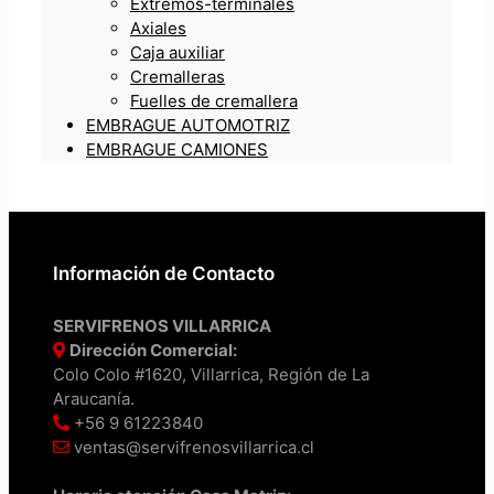
Extremos-terminales
Axiales
Caja auxiliar
Cremalleras
Fuelles de cremallera
EMBRAGUE AUTOMOTRIZ
EMBRAGUE CAMIONES
Información de Contacto
SERVIFRENOS VILLARRICA
Dirección Comercial:
Colo Colo #1620, Villarrica, Región de La
Araucanía.
+56 9 61223840
ventas@servifrenosvillarrica.cl