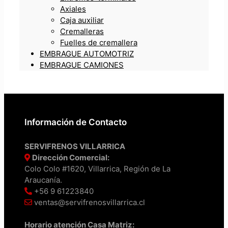
Axiales
Caja auxiliar
Cremalleras
Fuelles de cremallera
EMBRAGUE AUTOMOTRIZ
EMBRAGUE CAMIONES
Información de Contacto
SERVIFRENOS VILLARRICA
Dirección Comercial:
Colo Colo #1620, Villarrica, Región de La
Araucanía.
+56 9 61223840
ventas@servifrenosvillarrica.cl
Horario atención Casa Matriz: