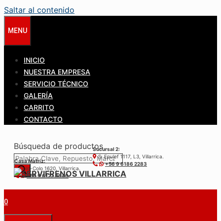
Saltar al contenido
MENU
INICIO
NUESTRA EMPRESA
SERVICIO TÉCNICO
GALERÍA
CARRITO
CONTACTO
Búsqueda de productos
Sucursal 2:
S. Epulef 1117, L3, Villarrica.
Casa Matríz:
+56 9 6186 2283
Colo-Colo 1620, Villarrica.
+56 9 6122 3840
0