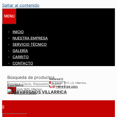
Saltar al contenido
MENU
INICIO
NUESTRA EMPRESA
SERVICIO TÉCNICO
GALERÍA
CARRITO
CONTACTO
Búsqueda de productos
Sucursal 2:
S. Epulef 1117, L3, Villarrica.
Casa Matríz:
+56 9 6186 2283
Colo-Colo 1620, Villarrica.
+56 9 6122 3840
0