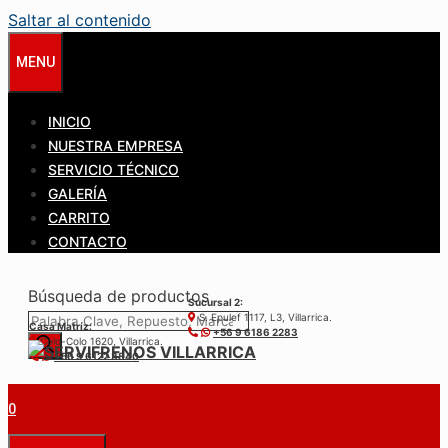
Saltar al contenido
MENU
INICIO
NUESTRA EMPRESA
SERVICIO TÉCNICO
GALERÍA
CARRITO
CONTACTO
Búsqueda de productos
Sucursal 2:
S. Epulef 1117, L3, Villarrica.
Casa Matríz:
+56 9 6186 2283
Colo-Colo 1620, Villarrica.
+56 9 6122 3840
0