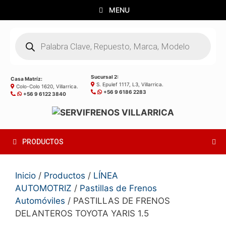
Saltar
MENU
al
contenido
Búsqueda
de
productos
Sucursal 2:
Casa Matríz:
S. Epulef 1117, L3, Villarrica.
Colo-Colo 1620, Villarrica.
+56 9 6186 2283
+56 9 6122 3840
PRODUCTOS
Inicio
/
Productos
/
LÍNEA
AUTOMOTRIZ
/
Pastillas de Frenos
Automóviles
/ PASTILLAS DE FRENOS
DELANTEROS TOYOTA YARIS 1.5