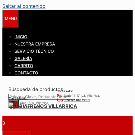
Saltar al contenido
MENU
INICIO
NUESTRA EMPRESA
SERVICIO TÉCNICO
GALERÍA
CARRITO
CONTACTO
Búsqueda de productos
Sucursal 2:
S. Epulef 1117, L3, Villarrica.
Casa Matríz:
+56 9 6186 2283
Colo-Colo 1620, Villarrica.
+56 9 6122 3840
0