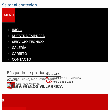
Saltar al contenido
MENU
INICIO
NUESTRA EMPRESA
SERVICIO TÉCNICO
GALERÍA
CARRITO
CONTACTO
Búsqueda de productos
Sucursal 2:
S. Epulef 1117, L3, Villarrica.
Casa Matríz:
+56 9 6186 2283
Colo-Colo 1620, Villarrica.
+56 9 6122 3840
0