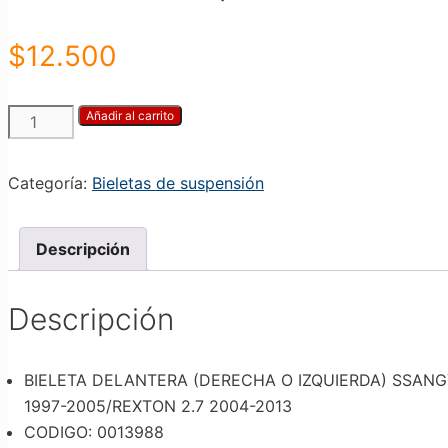
$
12.500
BIELETA
Añadir al carrito
DELANTERA
(DERECHA
Categoría:
Bieletas de suspensión
O
IZQUIERDA)
SSANGYONG
Descripción
ACTYON
2.0
2.3
Descripción
2006-
2011/ACTYON
BIELETA DELANTERA (DERECHA O IZQUIERDA) SSANGYO
SPORT
2.0
1997-2005/REXTON 2.7 2004-2013
2007-
CODIGO: 0013988