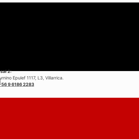
sal 2:
rnino Epulef 1117, L3, Villarrica.
+56 9 6186 2283