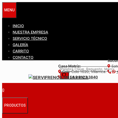
Saltar
MENU
al
contenido
INICIO
NUESTRA EMPRESA
SERVICIO TÉCNICO
GALERÍA
CARRITO
CONTACTO
Sucur
Casa Matríz:
Satu
Búsqueda
Colo-Colo 1620, Villarrica.
de
+56 9 6122 3840
productos
0
PRODUCTOS