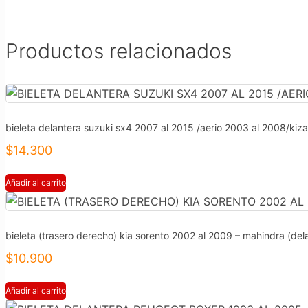
2017/KORANDO
2.0
2.3
Productos relacionados
2.6
2.9
1994-
2014/MUSSO
3.2
bieleta delantera suzuki sx4 2007 al 2015 /aerio 2003 al 2008/kiza
1997-
$
14.300
2005/REXTON
2.7
Añadir al carrito
2004-
2013
cantidad
bieleta (trasero derecho) kia sorento 2002 al 2009 – mahindra (de
$
10.900
Añadir al carrito