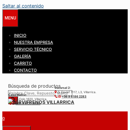
Saltar al contenido
MENU
INICIO
NUESTRA EMPRESA
SERVICIO TÉCNICO
GALERÍA
CARRITO
CONTACTO
Búsqueda de productos
Sucursal 2:
S. Epulef 1117, L3, Villarrica.
Casa Matríz:
+56 9 6186 2283
Colo-Colo 1620, Villarrica.
+56 9 6122 3840
0