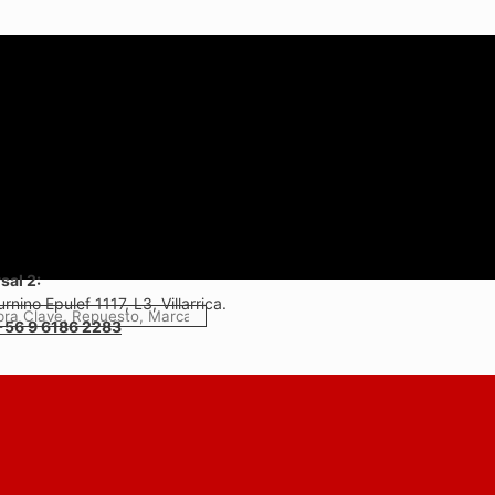
sal 2:
rnino Epulef 1117, L3, Villarrica.
+56 9 6186 2283