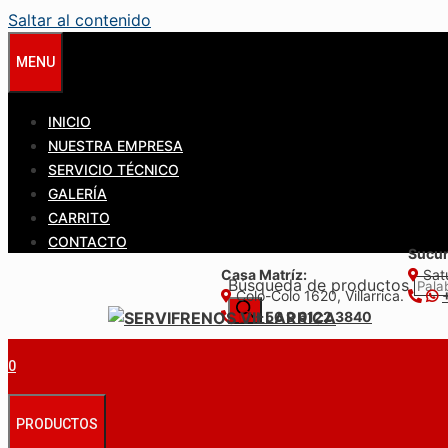
Saltar al contenido
MENU
INICIO
NUESTRA EMPRESA
SERVICIO TÉCNICO
GALERÍA
CARRITO
CONTACTO
Sucur
Casa Matríz:
Satu
Búsqueda de productos
Colo-Colo 1620, Villarrica.
+56 9 6122 3840
0
PRODUCTOS