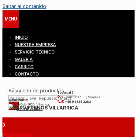
Saltar al contenido
MENU
INICIO
NUESTRA EMPRESA
SERVICIO TÉCNICO
GALERÍA
CARRITO
CONTACTO
Búsqueda de productos
Sucursal 2:
S. Epulef 1117, L3, Villarrica.
Casa Matríz:
+56 9 6186 2283
Colo-Colo 1620, Villarrica.
+56 9 6122 3840
0