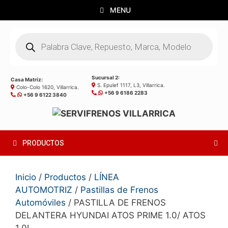
Saltar
MENU
al
contenido
Búsqueda
de
productos
Sucursal 2:
Casa Matríz:
S. Epulef 1117, L3, Villarrica.
Colo-Colo 1620, Villarrica.
+56 9 6186 2283
+56 9 6122 3840
PRODUCTOS
Inicio
/
Productos
/
LÍNEA
AUTOMOTRIZ
/
Pastillas de Frenos
Automóviles
/ PASTILLA DE FRENOS
DELANTERA HYUNDAI ATOS PRIME 1.0/ ATOS
1.0I