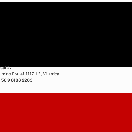
sal 2:
rnino Epulef 1117, L3, Villarrica.
+56 9 6186 2283