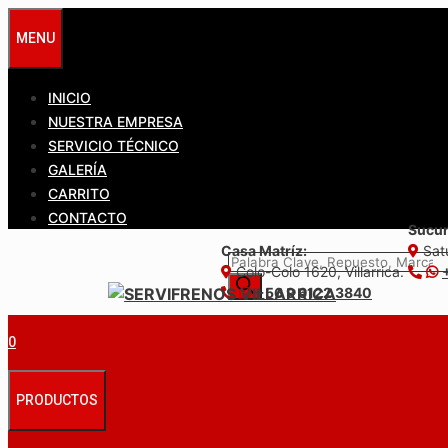
Saltar
MENU
al
contenido
INICIO
NUESTRA EMPRESA
SERVICIO TÉCNICO
GALERÍA
CARRITO
CONTACTO
Sucur
Casa Matríz:
Satu
Búsqueda
Colo-Colo 1620, Villarrica.
de
+56 9 6122 3840
productos
0
PRODUCTOS