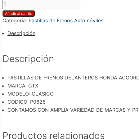
PASTILLAS
DE
Añadir al carrito
FRENOS
Categoría:
Pastillas de Frenos Automóviles
DELANTEROS
HONDA
Descripción
ACCORD
DX/
ACCORD
Descripción
EX/
ELEMENT
2.4/
PASTILLAS DE FRENOS DELANTEROS HONDA ACCORD D
CRV
MARCA: GTX
2.0/KIA
MODELO: CLASICO
D03
CODIGO: P0626
cantidad
CONTAMOS CON AMPLIA VARIEDAD DE MARCAS Y PR
Productos relacionados