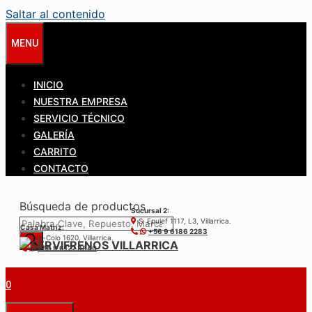
Saltar al contenido
MENU
INICIO
NUESTRA EMPRESA
SERVICIO TÉCNICO
GALERÍA
CARRITO
CONTACTO
Búsqueda de productos
Sucursal 2:
S. Epulef 1117, L3, Villarrica.
Casa Matríz:
+56 9 6186 2283
Colo-Colo 1620, Villarrica.
+56 9 6122 3840
0