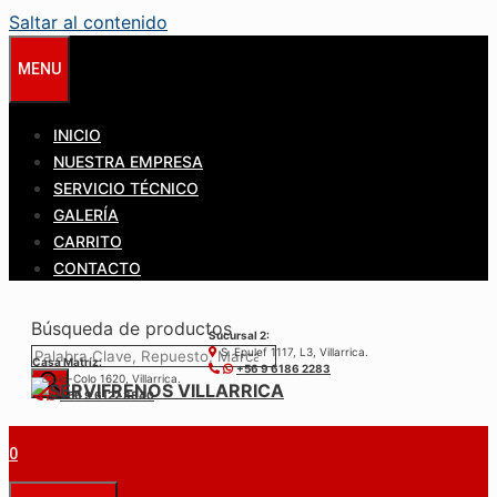
Saltar al contenido
MENU
INICIO
NUESTRA EMPRESA
SERVICIO TÉCNICO
GALERÍA
CARRITO
CONTACTO
Búsqueda de productos
Sucursal 2:
S. Epulef 1117, L3, Villarrica.
Casa Matríz:
+56 9 6186 2283
Colo-Colo 1620, Villarrica.
+56 9 6122 3840
0