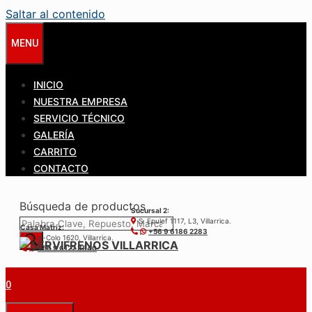
Saltar al contenido
MENU
INICIO
NUESTRA EMPRESA
SERVICIO TÉCNICO
GALERÍA
CARRITO
CONTACTO
Búsqueda de productos
Sucursal 2:
S. Epulef 1117, L3, Villarrica.
Casa Matríz:
+56 9 6186 2283
Colo-Colo 1620, Villarrica.
+56 9 6122 3840
0