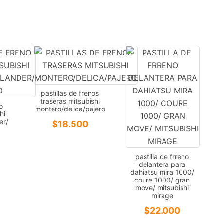
pastillas de frenos
traseras mitsubishi
no
montero/delica/pajero
hi
er/
$
18.500
pastilla de frreno
delantera para
dahiatsu mira 1000/
coure 1000/ gran
move/ mitsubishi
mirage
$
22.000