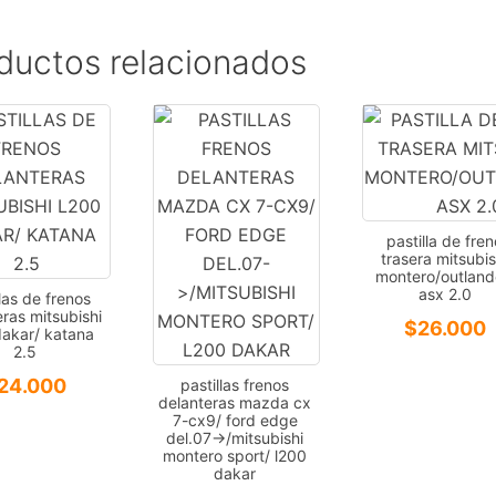
ductos relacionados
pastilla de fre
trasera mitsubis
montero/outland
asx 2.0
llas de frenos
ras mitsubishi
$
26.000
dakar/ katana
2.5
24.000
pastillas frenos
delanteras mazda cx
7-cx9/ ford edge
del.07->/mitsubishi
montero sport/ l200
dakar