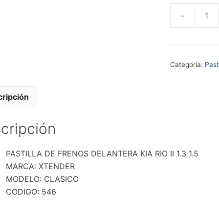
PASTILLA
DE
FRENOS
DELANTER
Categoría:
Past
KIA
RIO
II
ripción
1.3
1.5
cripción
cantidad
PASTILLA DE FRENOS DELANTERA KIA RIO II 1.3 1.5
MARCA: XTENDER
MODELO: CLASICO
CODIGO: 546