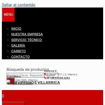
Saltar al contenido
MENU
INICIO
NUESTRA EMPRESA
SERVICIO TÉCNICO
GALERÍA
CARRITO
CONTACTO
Búsqueda de productos
Sucursal 2:
S. Epulef 1117, L3, Villarrica.
Casa Matríz:
+56 9 6186 2283
Colo-Colo 1620, Villarrica.
+56 9 6122 3840
0