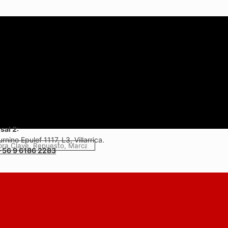
sal 2:
rnino Epulef 1117, L3, Villarrica.
+56 9 6186 2283