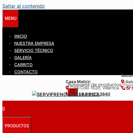
Saltar al contenido
MENU
INICIO
NUESTRA EMPRESA
SERVICIO TÉCNICO
GALERÍA
CARRITO
CONTACTO
Sucur
Casa Matríz:
Satu
Búsqueda de productos
Colo-Colo 1620, Villarrica.
+56 9 6122 3840
0
PRODUCTOS