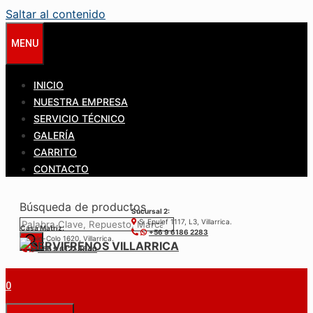
Saltar al contenido
MENU
INICIO
NUESTRA EMPRESA
SERVICIO TÉCNICO
GALERÍA
CARRITO
CONTACTO
Búsqueda de productos
Sucursal 2:
S. Epulef 1117, L3, Villarrica.
Casa Matríz:
+56 9 6186 2283
Colo-Colo 1620, Villarrica.
+56 9 6122 3840
0