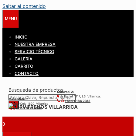
Saltar al contenido
MENU
INICIO
NUESTRA EMPRESA
SERVICIO TÉCNICO
GALERÍA
CARRITO
CONTACTO
Búsqueda de productos
Sucursal 2:
S. Epulef 1117, L3, Villarrica.
Casa Matríz:
+56 9 6186 2283
Colo-Colo 1620, Villarrica.
+56 9 6122 3840
0