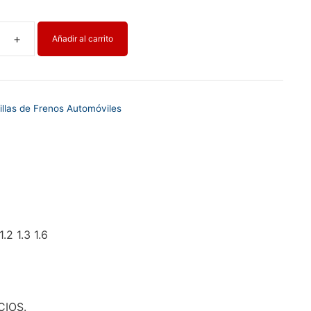
Añadir al carrito
OS
illas de Frenos Automóviles
 1.3 1.6
IOS.