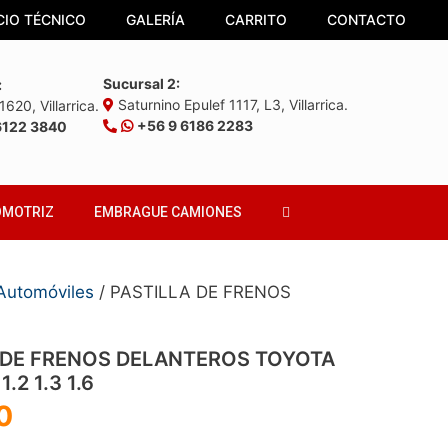
CIO TÉCNICO
GALERÍA
CARRITO
CONTACTO
Sucursal 2:
:
Saturnino Epulef 1117, L3, Villarrica.
620, Villarrica.
+56 9 6186 2283
6122 3840
OMOTRIZ
EMBRAGUE CAMIONES
 Automóviles
/ PASTILLA DE FRENOS
 DE FRENOS DELANTEROS TOYOTA
.2 1.3 1.6
0