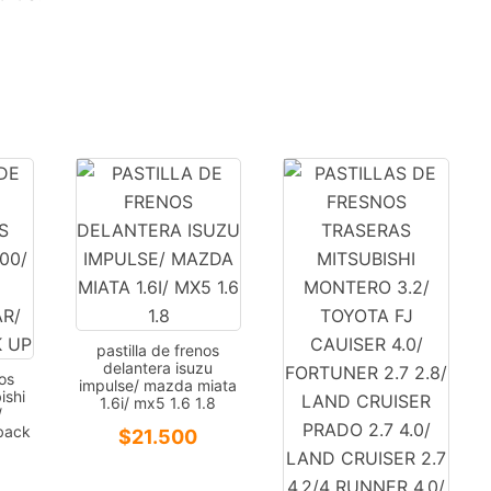
pastilla de frenos
delantera isuzu
nos
impulse/ mazda miata
ishi
1.6i/ mx5 1.6 1.8
/
lback
$
21.500