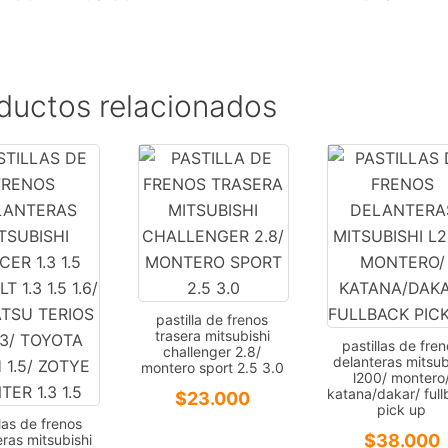
ductos relacionados
pastilla de frenos
trasera mitsubishi
pastillas de fre
challenger 2.8/
delanteras mitsub
montero sport 2.5 3.0
l200/ montero
katana/dakar/ ful
$
23.000
pick up
llas de frenos
$
38.000
ras mitsubishi