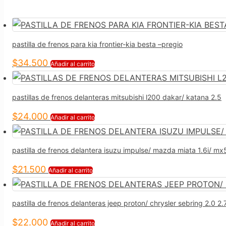
pastilla de frenos para kia frontier-kia besta –pregio
$
34.500
Añadir al carrito
pastillas de frenos delanteras mitsubishi l200 dakar/ katana 2.5
$
24.000
Añadir al carrito
pastilla de frenos delantera isuzu impulse/ mazda miata 1.6i/ mx5
$
21.500
Añadir al carrito
pastilla de frenos delanteras jeep proton/ chrysler sebring 2.0 2.
$
22.000
Añadir al carrito