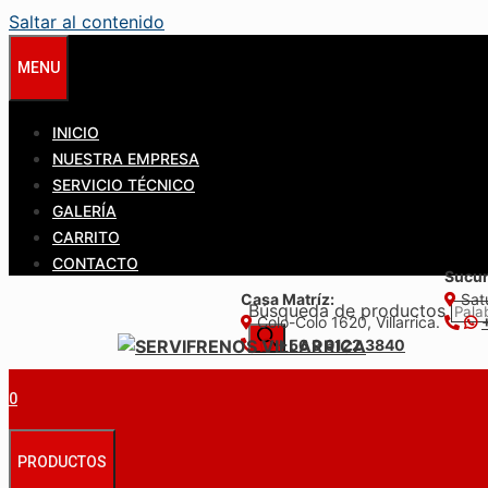
Saltar al contenido
MENU
INICIO
NUESTRA EMPRESA
SERVICIO TÉCNICO
GALERÍA
CARRITO
CONTACTO
Sucur
Casa Matríz:
Satu
Búsqueda de productos
Colo-Colo 1620, Villarrica.
+56 9 6122 3840
0
PRODUCTOS