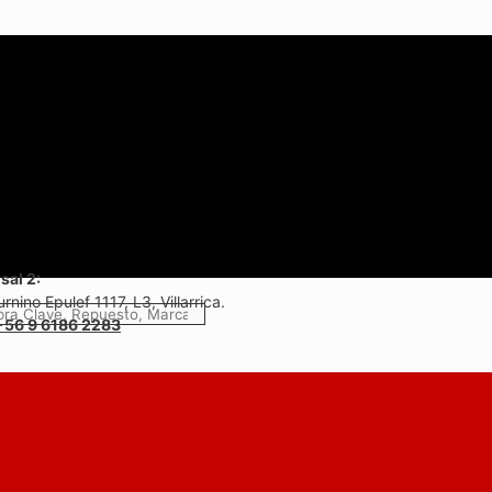
sal 2:
rnino Epulef 1117, L3, Villarrica.
+56 9 6186 2283