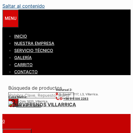
Saltar al contenido
MENU
INICIO
NUESTRA EMPRESA
SERVICIO TÉCNICO
GALERÍA
CARRITO
CONTACTO
Búsqueda de productos
Sucursal 2:
S. Epulef 1117, L3, Villarrica.
Casa Matríz:
+56 9 6186 2283
Colo-Colo 1620, Villarrica.
+56 9 6122 3840
0