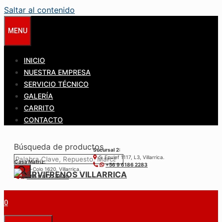
Saltar al contenido
MENU
INICIO
NUESTRA EMPRESA
SERVICIO TÉCNICO
GALERÍA
CARRITO
CONTACTO
Búsqueda de productos
Sucursal 2:
S. Epulef 1117, L3, Villarrica.
Casa Matríz:
+56 9 6186 2283
Colo-Colo 1620, Villarrica.
+56 9 6122 3840
0