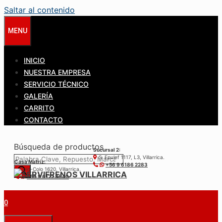
Saltar al contenido
MENU
INICIO
NUESTRA EMPRESA
SERVICIO TÉCNICO
GALERÍA
CARRITO
CONTACTO
Búsqueda de productos
Sucursal 2:
S. Epulef 1117, L3, Villarrica.
Casa Matríz:
+56 9 6186 2283
Colo-Colo 1620, Villarrica.
+56 9 6122 3840
0